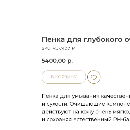
Пенка для глубокого 
SKU:
RU-A1001P
5400,00
р.
В КОРЗИНУ
Пенка для умывания качественн
и сухо
сти. Очищающие компонен
действуют на кожу очень мягко
и сохраняя естест
венный РН-ба