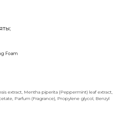
яты;
ing Foam
is extract, Mentha piperita (Peppermint) leaf extract,
etate, Parfum (Fragrance), Propylene glycol, Benzyl