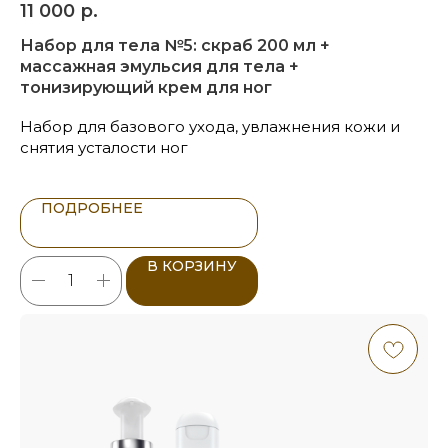
11 000
р.
и эластичность, оказывает
противовоспалительный эффект.
Набор для тела №5: скраб 200 мл +
массажная эмульсия для тела +
тонизирующий крем для ног
Набор для базового ухода, увлажнения кожи и
снятия усталости ног
ПОДРОБНЕЕ
В КОРЗИНУ
ЖИРОСЖИГАЮЩИЕ И
ТОНИЗИРУЮЩИЕ КОМПОНЕНТЫ
Кофеин, экстракты стручкового перца
и плюща оказывают согревающий