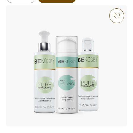
МОРСКАЯ СОЛЬ И БЕЛАЯ ГЛИНА
Морская соль насыщает кожу полезными
минералами и микроэлементами,
оказывает детокс-эффект и защищает
от обезвоженности. Белая глина хорошо
очищает кожу, повышает ее тонус