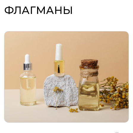
+7 906 078-65-86
info@bekosby.ru
PREMIUM SPA-TECHNOLOGY
108811, Россия, г. Москва,
м. Румянцево, БП Румянцево
Киевское шоссе 22-й км,