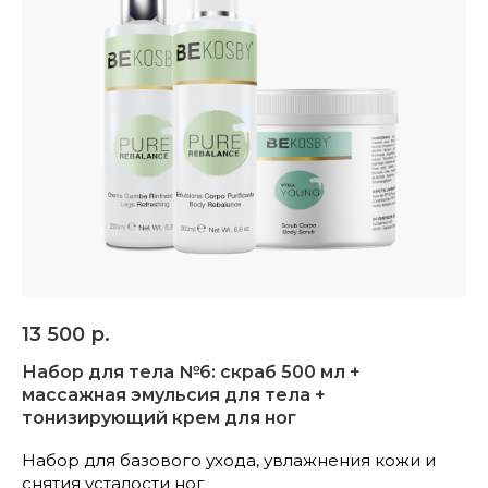
эффект, улучшают кровообращение
и ускоряют расщепление жиров.
Регулярное использование средств
с этими компонентами помогает
повысить тонус, упругость
и эластичность кожи, уменьшить
отечность и снизить выраженность
целлюлита.
НА ГЛАВНУЮ
13 500
р.
ВСЕ ТОВАРЫ
Набор для тела №6: скраб 500 мл +
массажная эмульсия для тела +
тонизирующий крем для ног
Набор для базового ухода, увлажнения кожи и
снятия усталости ног