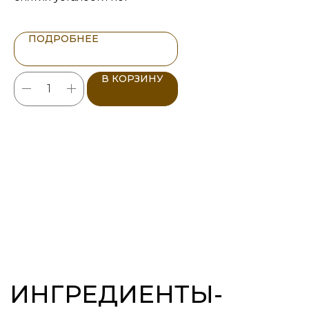
ПОДРОБНЕЕ
Качество — одна из главных
ценностей бренда Bekosby. Все
продукты производятся в Италии
В КОРЗИНУ
под четким контролем
профессионалов. О процессе
производства и технологиях
читайте в нашей статье.
ЧИТАТЬ СТАТЬЮ