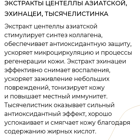
домовладение № 4,
строение 2, этаж 9, блок Г,
офис 928Г
О бренде
Специалистам
Реквизиты
Способы оплаты и доставки
Правила обмена и возврата
Политика
конфиденциальности
Политика обработки персональных
данных